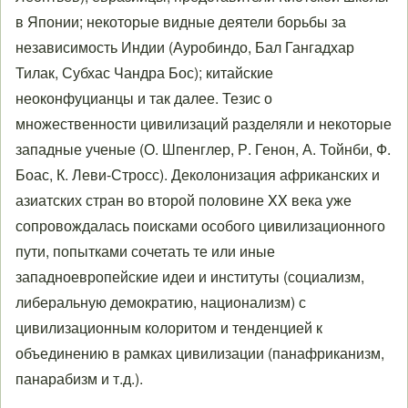
в Японии; некоторые видные деятели борьбы за
независимость Индии (Ауробиндо, Бал Гангадхар
Тилак, Субхас Чандра Бос); китайские
неоконфуцианцы и так далее. Тезис о
множественности цивилизаций разделяли и некоторые
западные ученые (О. Шпенглер, Р. Генон, А. Тойнби, Ф.
Боас, К. Леви-Стросс). Деколонизация африканских и
азиатских стран во второй половине XX века уже
сопровождалась поисками особого цивилизационного
пути, попытками сочетать те или иные
западноевропейские идеи и институты (социализм,
либеральную демократию, национализм) с
цивилизационным колоритом и тенденцией к
объединению в рамках цивилизации (панафриканизм,
панарабизм и т.д.).