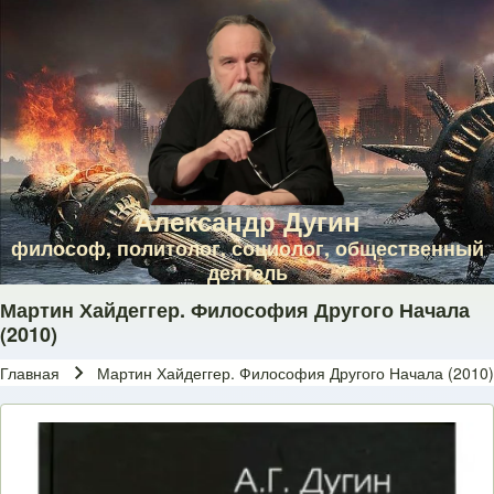
Skip to main navigation
Перейти к основному содержанию
Skip to footer
Александр Дугин
философ, политолог, социолог, общественный
деятель
Мартин Хайдеггер. Философия Другого Начала
(2010)
Главная
Мартин Хайдеггер. Философия Другого Начала (2010)
Строка навигации