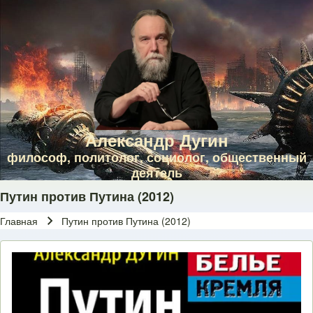
Skip to main navigation
Перейти к основному содержанию
Skip to footer
Александр Дугин
философ, политолог, социолог, общественный
деятель
Путин против Путина (2012)
Главная
Путин против Путина (2012)
Строка навигации