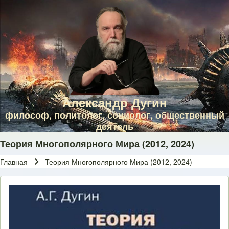
Skip to main navigation
Перейти к основному содержанию
Skip to footer
Александр Дугин
философ, политолог, социолог, общественный
деятель
Теория Многополярного Мира (2012, 2024)
Главная
Теория Многополярного Мира (2012, 2024)
Строка навигации