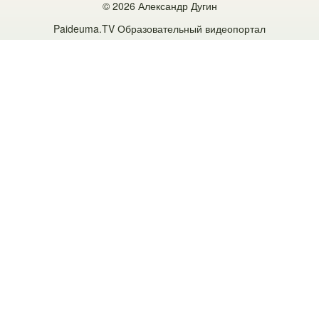
© 2026 Александр Дугин
ОГЛАВЛЕНИЕ
Paideuma.TV
Образовательный видеопортал
Предисловие
Предисловие к первому изданию «Четвертой
Политической Теории»
Четвертая Политическая Теория. Принципы и
методы
Введение. Четвертая Политическая Теория: быть или не
быть?
Раздел I. Рождение новой политической теории
Глава 1. Четвертая Политическая Теория: рождение концепта
Конец ХХ века — конец эпохи Модерна
Три главные идеологии и их судьба в ХХ веке
Конец либерализма и постлиберализм
Четвертая Политическая Теория как противостояние
статус-кво
Битва за Постмодерн