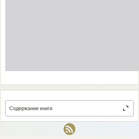
Close or Open tab vvja-pane
Содержание книги
Вот очищенное оглавление книги Александра Дугина «Четвертая
Политическая Теория» без номеров страниц: