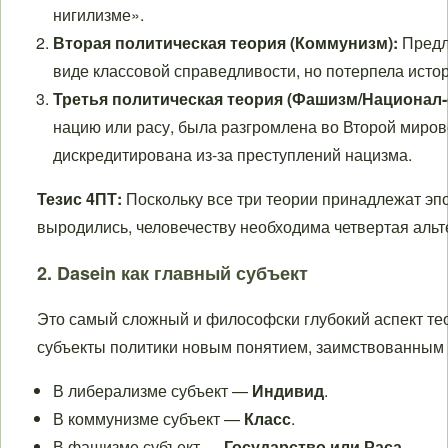
нигилизме».
Вторая политическая теория (Коммунизм):
Предл
виде классовой справедливости, но потерпела исто
Третья политическая теория (Фашизм/Национал-
нацию или расу, была разгромлена во Второй миров
дискредитирована из-за преступлений нацизма.
Тезис 4ПТ:
Поскольку все три теории принадлежат эп
выродились, человечеству необходима четвертая альт
2. Dasein как главный субъект
Это самый сложный и философски глубокий аспект те
субъекты политики новым понятием, заимствованным 
В либерализме субъект —
Индивид
.
В коммунизме субъект —
Класс
.
В фашизме субъект —
Государство или Раса
.