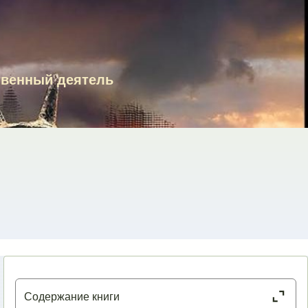
твенный деятель
Close or Open tab vvja-pane
Содержание книги