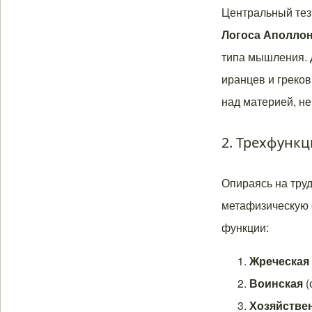
Центральный тез
Логоса Аполло
типа мышления. 
иранцев и греков
над материей, не
2. Трехфунк
Опираясь на тру
метафизическую 
функции:
Жреческая
Воинская
(
Хозяйстве