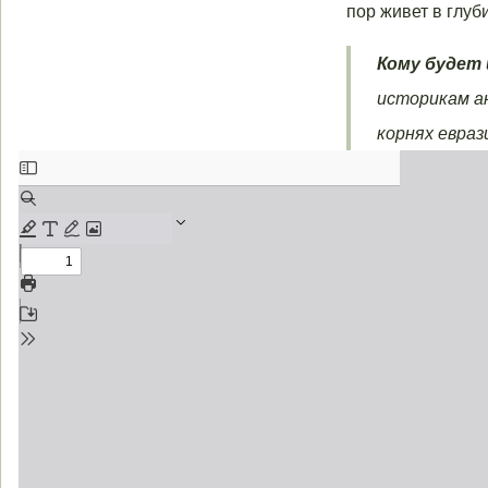
пор живет в глу
Кому будет
историкам а
корнях евраз