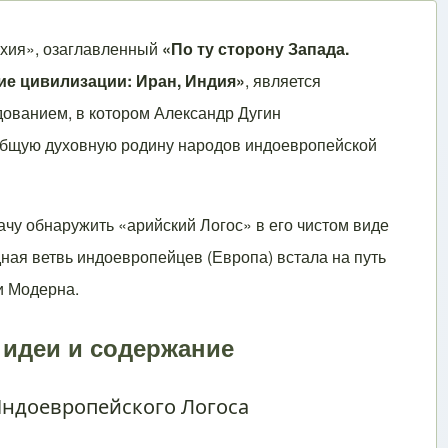
хия», озаглавленный
«По ту сторону Запада.
е цивилизации: Иран, Индия»
, является
ованием, в котором Александр Дугин
общую духовную родину народов индоевропейской
ачу обнаружить «арийский Логос» в его чистом виде
адная ветвь индоевропейцев (Европа) встала на путь
и Модерна.
идеи и содержание
Индоевропейского Логоса