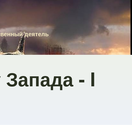
твенный деятель
Запада - I