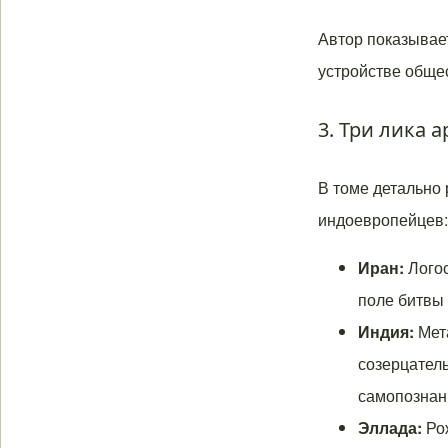
Автор показывает
устройстве обще
3. Три лика 
В томе детально 
индоевропейцев:
Иран:
Логос
поле битвы
Индия:
Мета
созерцатель
самопознан
Эллада:
Ро