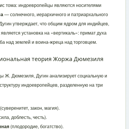
ис тома: индоевропейцы являются носителями
на
— солнечного, иерархичного и патриархального
Дугин утверждает, что общим ядром для индийцев,
 является установка на «вертикаль»: примат духа
ба над землей и воина-жреца над торговцем.
циональная теория Жоржа Дюмезиля
ды Ж. Дюмезиля, Дугин анализирует социальную и
структуру индоевропейцев, разделенную на три
(суверенитет, закон, магия).
сила, доблесть, честь).
нная
(плодородие, богатство).