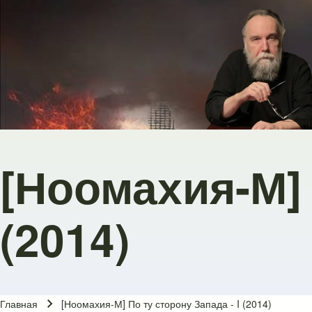
Skip to main navigation
Перейти к основному содержанию
Skip to footer
[Ноомахия-М] 
(2014)
Главная
[Ноомахия-М] По ту сторону Запада - I (2014)