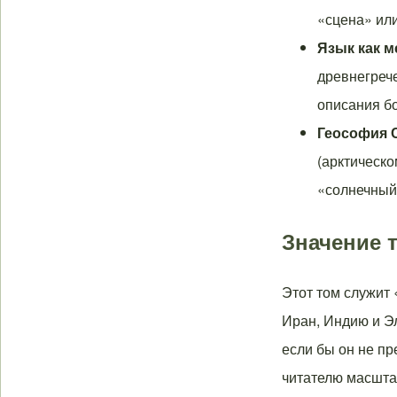
«сцена» или
Язык как м
древнегрече
описания б
Геософия 
(арктическо
«солнечный»
Значение 
Этот том служит
Иран, Индию и Э
если бы он не пр
читателю масшта