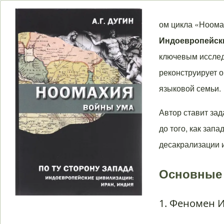
Строка навигации
ом цикла «Ноома
Индоевропейски
ключевым исслед
реконструирует 
языковой семьи.
Автор ставит зад
до того, как зап
десакрализации 
Основные 
1. Феномен 