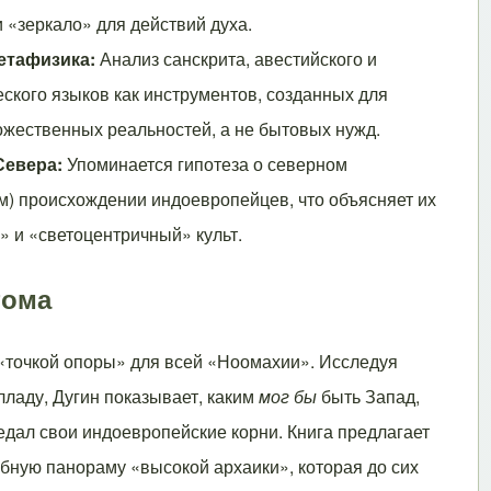
 «зеркало» для действий духа.
етафизика:
Анализ санскрита, авестийского и
ского языков как инструментов, созданных для
ожественных реальностей, а не бытовых нужд.
Севера:
Упоминается гипотеза о северном
м) происхождении индоевропейцев, что объясняет их
 и «светоцентричный» культ.
тома
 «точкой опоры» для всей «Ноомахии». Исследуя
лладу, Дугин показывает, каким
мог бы
быть Запад,
едал свои индоевропейские корни. Книга предлагает
бную панораму «высокой архаики», которая до сих