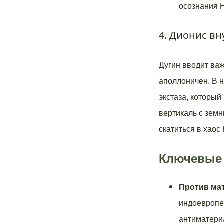
осознания 
4. Дионис в
Дугин вводит ва
аполлоничен. В 
экстаза, который
вертикаль с земн
скатиться в хаос
Ключевые 
Против ма
индоевропе
антиматери