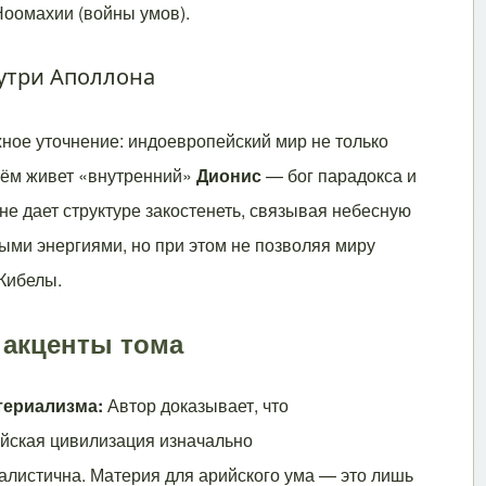
Ноомахии (войны умов).
нутри Аполлона
жное уточнение: индоевропейский мир не только
нём живет «внутренний»
Дионис
— бог парадокса и
 не дает структуре закостенеть, связывая небесную
ыми энергиями, но при этом не позволяя миру
 Кибелы.
акценты тома
териализма:
Автор доказывает, что
йская цивилизация изначально
алистична. Материя для арийского ума — это лишь