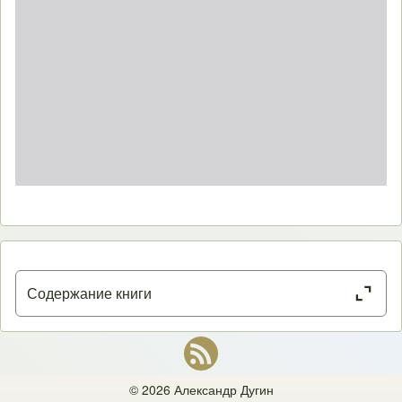
Close or Open tab vvja-pane
Содержание книги
ВВЕДЕНИЕ
:
Науки об обществе и основные подходы к его изучению
Философия — История — Антропология — Этнология — Социология —
© 2026 Александр Дугин