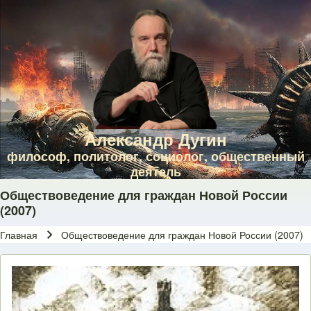
Skip to main navigation
Перейти к основному содержанию
Skip to footer
Александр Дугин
философ, политолог, социолог, общественный
деятель
Обществоведение для граждан Новой России
(2007)
Главная
Обществоведение для граждан Новой России (2007)
Строка навигации