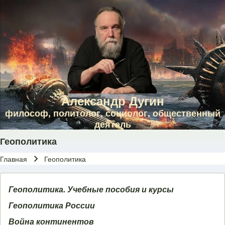
Skip to main navigation
Перейти к основному содержанию
Skip to footer
Александр Дугин
философ, политолог, социолог, общественный
деятель
Геополитика
Главная
Геополитика
Строка навигации
Геополитика. Учебные пособия и курсы
Геополитика России
Война континентов