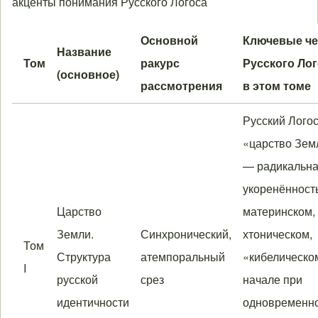
акценты понимания Русского Логоса
Основной
Ключевые ч
Название
Том
ракурс
Русского Ло
(основное)
рассмотрения
в этом томе
Русский Логос
«царство Зем
— радикальн
укоренённост
Царство
материнском,
Земли.
Синхронический,
хтоническом,
Том
Структура
атемпоральный
«кибелическо
I
русской
срез
начале при
идентичности
одновременн