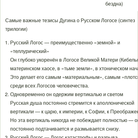
бездна)
Самые важные тезисы Дугина о Русском Логосе (синтез
трилогии)
Русский Логос — преимущественно «земной» и
«теллурический»
Он глубоко укоренён в Логосе Великой Матери (Кибелы)
материнском хаосе, в «тьме земли», в хтоническом нач
Это делает его самым «материальным», самым «плот
среди всех Логосов человечества.
Одновременно он одержим вертикалью и светом
Русская душа постоянно стремится к аполлонической
вертикали — к царю, к империи, к Софии, к Преображе
Но эта вертикаль никогда не побеждает полностью — о
постоянно подтачивается и размывается снизу.
Русский Логос — Логос катастрофы и разрыва