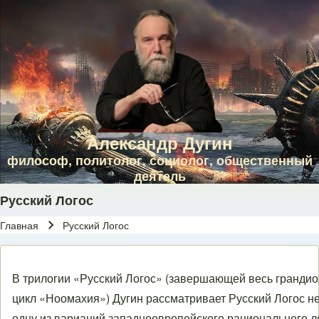
Skip to main navigation
Перейти к основному содержанию
Skip to footer
Александр Дугин
философ, политолог, социолог, общественный
деятель
Русский Логос
Главная
Русский Логос
Строка навигации
В трилогии «Русский Логос» (завершающей весь гранди
цикл «Ноомахия») Дугин рассматривает Русский Логос не
одну из вариаций западноевропейского рационального л