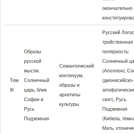
окончательно
конституиров
Русский Логос
тройственная
Образы
полярность:
русской
Солнечный ц
Семантический
мысли.
(Аполлон), С
континуум,
Том
Солнечный
(дионисийско-
образы и
III
царь, блик
апофатическ
архетипы
Софии и
свет), Русь
культуры
Русь
Подземная
Подземная
(Кибела, тёмн
Мать, хтониче