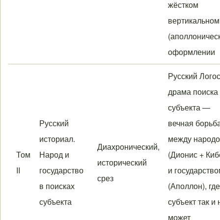
жёстком
вертикальном
(аполлоничес
оформлении
Русский Логос
драма поиска
субъекта —
Русский
вечная борьб
историал.
между народ
Диахронический,
Том
Народ и
(Дионис + Киб
исторический
II
государство
и государство
срез
в поисках
(Аполлон), где
субъекта
субъект так и 
может