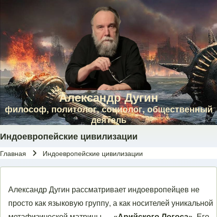
Skip to main navigation
Перейти к основному содержанию
Skip to footer
Александр Дугин
философ, политолог, социолог, общественный
деятель
Индоевропейские цивилизации
Главная
Индоевропейские цивилизации
Строка навигации
Александр Дугин рассматривает индоевропейцев не
просто как языковую группу, а как носителей уникальной
метафизической матрицы —
«Арийского Логоса»
. Его