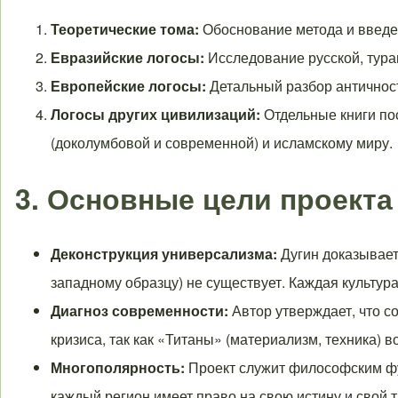
Теоретические тома:
Обоснование метода и введен
Евразийские логосы:
Исследование русской, тура
Европейские логосы:
Детальный разбор античности
Логосы других цивилизаций:
Отдельные книги по
(доколумбовой и современной) и исламскому миру.
3. Основные цели проекта
Деконструкция универсализма:
Дугин доказывает
западному образцу) не существует. Каждая культур
Диагноз современности:
Автор утверждает, что с
кризиса, так как «Титаны» (материализм, техника) в
Многополярность:
Проект служит философским фу
каждый регион имеет право на свою истину и свой т