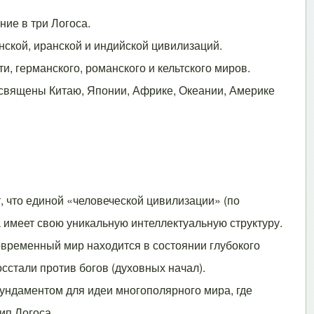
ие в три Логоса.
нской, иранской и индийской цивилизаций.
, германского, романского и кельтского миров.
священы Китаю, Японии, Африке, Океании, Америке
, что единой «человеческой цивилизации» (по
а имеет свою уникальную интеллектуальную структуру.
овременный мир находится в состоянии глубокого
осстали против богов (духовных начал).
ндаментом для идеи многополярного мира, где
ип Логоса.