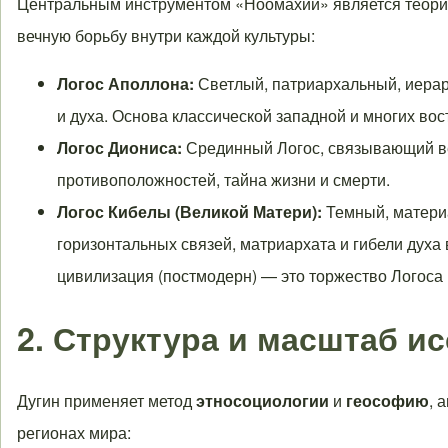
Центральным инструментом «Ноомахии» является теория
вечную борьбу внутри каждой культуры:
Логос Аполлона:
Светлый, патриархальный, иерар
и духа. Основа классической западной и многих во
Логос Диониса:
Срединный Логос, связывающий вер
противоположностей, тайна жизни и смерти.
Логос Кибелы (Великой Матери):
Темный, материа
горизонтальных связей, матриархата и гибели духа
цивилизация (постмодерн) — это торжество Логоса
2. Структура и масштаб и
Дугин применяет метод
этносоциологии
и
геософию
, 
регионах мира: