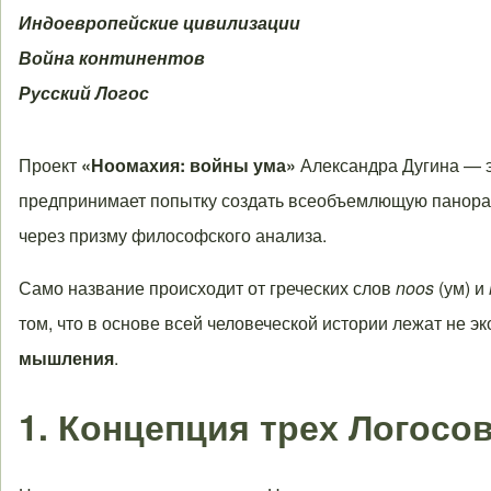
Индоевропейские цивилизации
Война континентов
Русский Логос
Проект
«Ноомахия: войны ума»
Александра Дугина — э
предпринимает попытку создать всеобъемлющую панораму
через призму философского анализа.
Само название происходит от греческих слов
noos
(ум) и
том, что в основе всей человеческой истории лежат не э
мышления
.
1. Концепция трех Логосо